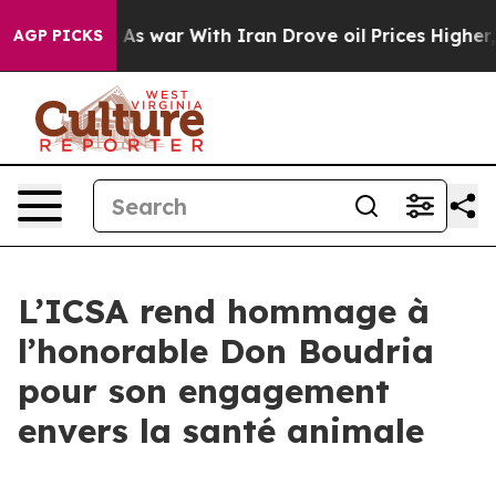
it Didn’t
As war With Iran Drove oil Prices Higher, T
AGP PICKS
L’ICSA rend hommage à
l’honorable Don Boudria
pour son engagement
envers la santé animale