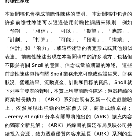
前瞻性陳述
本新聞稿包含構成前瞻性陳述的聲明。 本新聞稿中包含的
許多前瞻性陳述可以透過使用前瞻性詞語來識別，例如
「預期」、「相信」、「可以」、「期望」、「應該」、
「計劃」、「打算」、「可能」、「預測」、「繼續」、
「估計」和 「潛力」，或這些術語的否定形式或其他類似
表達。 前瞻性陳述出現在本新聞稿中的許多地方，包括但
不限於有關 Snail 的意圖、信念或當前期望的陳述。 這些
前瞻性陳述包括有關 Snail 業務未來可能或假設結果、財務
狀況、營運結果、流動資金、計劃和目標的資訊。 Snail 就
下列事宜發表的聲明，本質上均屬前瞻性陳述：遊戲持續的
商業增長動力；《ARK》系列在既有及新一代遊戲體驗
上，依然展現出強勁的玩家參與度，商業成績卓越；
Jeremy Stieglitz 分享有關即將推出的《ARK》擴充內容
的獨家全新見解；《ARK》路線圖的廣泛布局反映公司持
續投入資源，致力透過優質內容來延長《ARK》系列的生