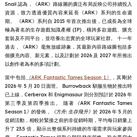
Snail 認為，《ARK》路線圖的廣泛布局反映公司持續投入
資源，致力透過優質內容來延長《ARK》系列的生命週
期。 《ARK》系列自 2015 年首次推出後，已成長為全球
極為著名的生存遊戲知識產權 (IP)，橫跨多款遊戲、擴充
套裝及不同平台，並培養出忠實的全球玩家社群。 十一年
過去，《ARK》毫無放緩跡象，其最新內容路線圖包括多
個擴充內容、新元素，以及計劃於 2026 及 2027 年所推出
以創作者為本的多項計劃。
當中包括
《ARK Fantastic Tames Season 1》
，其剛於
2026 年 5 月 20 日面世。 Burrowback 馴服生物於推出時
已上線，Cerberax 和 Enigmasaur 則分別預計於 2026 年
第三季及第四季推出。 隨著
《ARK Fantastic Tames
Season 1》
的發佈，
《方舟: 生存飛升》
於 2026 年 5 月的
促銷活動，相較於緊接之前的非促銷時期，平均每日銷量上
升了 23.5 倍，顯示出整個系列持續的市場需求與玩家參與