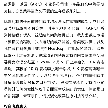
命週期，以及《ARK》依然是公司旗下產品組合中的長期
支柱，亦是業界最歷久不衰的生存遊戲系列之一。
此處列載的任何前瞻性陳述均反映我們當前的觀點，並且涉
及某些風險和不確定性，其中包括但不限於：《ARK》系
列持續吸引玩家，並延續其商業增長動力；我方遊戲在市場
上獲接受的程度、我方遊戲的成功開發、營銷或銷售，以及
我們留住關鍵員工或維持 Nasdaq 上市地位的能力。 這些
風險並非詳盡無遺，建議讀者同時參閱我們向美國證券交易
委員會所提交截至 2025 年 12 月 31 日止年度的 10-K 表格
年報、其後的 10-Q 表格季度報告以及 8-K 表格當前報告
中的其他警示性聲明，以加強全面理解。 任何前瞻性陳述
僅反映其最初發佈之日的情況。 除法律要求外，我們不會
承擔對任何前瞻性陳述作公開更新或修訂的責任，無論是由
於新資訊、未來事件、情況變化或其他原因所導致亦然。
投資者聯絡人：